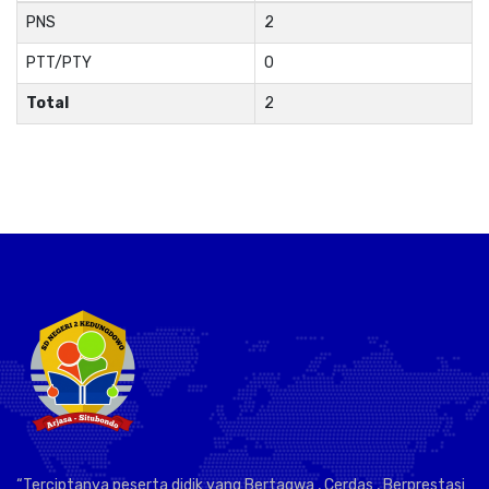
PNS
2
PTT/PTY
0
Total
2
“Terciptanya peserta didik yang Bertaqwa , Cerdas , Berprestasi