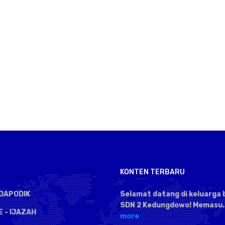
KONTEN TERBARU
DAPODIK
Selamat datang di keluarga 
SDN 2 Kedungdowo! Memasu..
E - IJAZAH
more