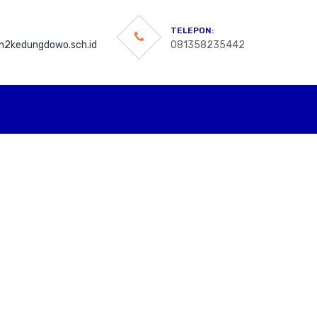
TELEPON:
2kedungdowo.sch.id
081358235442