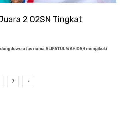
uara 2 O2SN Tingkat
edungdowo
atas nama
ALIFATUL WAHIDAH
mengikuti
7