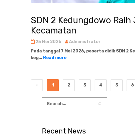
SDN 2 Kedungdowo Raih J
Kecamatan
25 Mei 2026
Administrator
Pada tanggal
7 Mei 2026
, peserta didik
SDN 2 K
keg...
Read more
1
2
3
4
5
6
Recent News