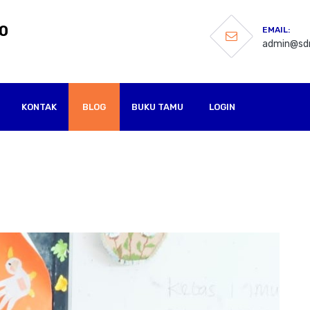
O
EMAIL:
admin@sdn
KONTAK
BLOG
BUKU TAMU
LOGIN