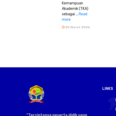
Kemampuan
Akademik (TKA)
sebagai ...
Read
more
30 Maret 2026
LINKS
“Terciptanya peserta didik yang