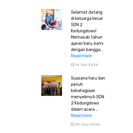
Selamat datang
di keluarga besar
SDN 2
Kedungdowo!
Memasuki tahun
ajaran baru, kami
dengan bangga...
Read more
14 Juli 2026
Suasana haru dan
penuh
kebahagiaan
menyelimuti SDN
2 Kedungdowo
dalam acara ...
Read more
30 Juni 2026