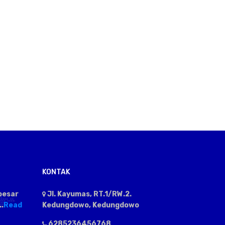
KONTAK
besar
Jl. Kayumas, RT.1/RW.2.
.
Read
Kedungdowo, Kedungdowo
6285236456768